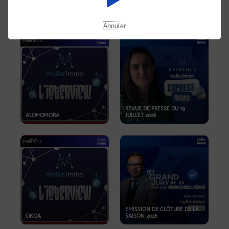
OPPORTUNITÉS… ET SI LE BON
PLAN SE TROUVAIT LÀ OÙ ON
EMISSION SPÉCIALE SIBCA
NE REGARDE PAS ASSEZ ?
2026
Annuler
REVUE DE PRESSE DU 19
ALOHOMORA
JUILLET 2026
EMISSION DE CLÔTURE DE LA
OKOA
SAISON 2026