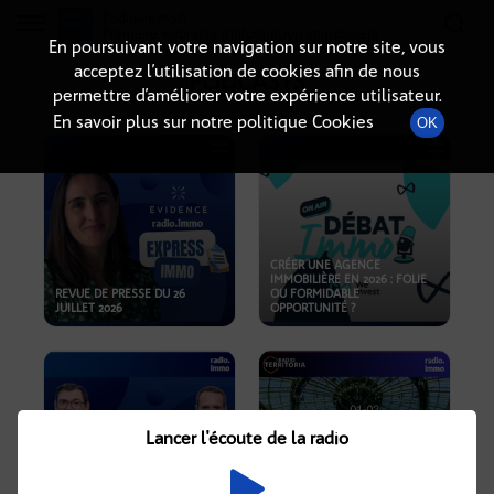
Radio-immo.fr
Premiere webradio d'information immobiliere
En poursuivant votre navigation sur notre site, vous
acceptez l’utilisation de cookies afin de nous
PODCASTS
permettre d’améliorer votre expérience utilisateur.
En savoir plus sur notre politique Cookies
OK
CRÉER UNE AGENCE
IMMOBILIÈRE EN 2026 : FOLIE
REVUE DE PRESSE DU 26
OU FORMIDABLE
JUILLET 2026
OPPORTUNITÉ ?
Lancer l'écoute de la radio
CRISE IMMOBILIÈRE, PRIX EN
BAISSE, NOUVELLES