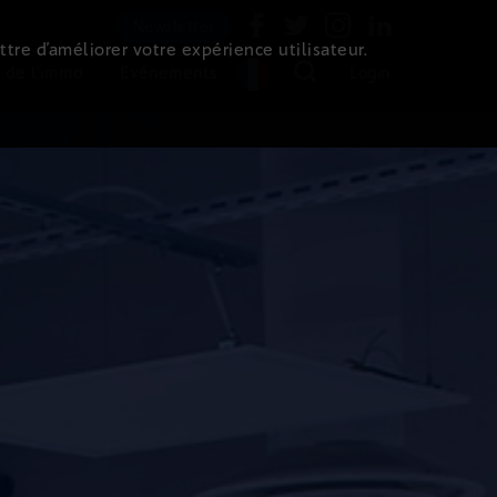
Newsletter
ttre d’améliorer votre expérience utilisateur.
 de l'immo
Evénements
Login