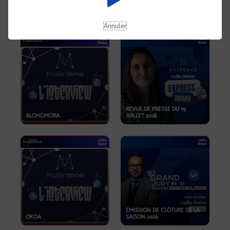
OPPORTUNITÉS… ET SI LE BON
PLAN SE TROUVAIT LÀ OÙ ON
EMISSION SPÉCIALE SIBCA
NE REGARDE PAS ASSEZ ?
2026
Annuler
REVUE DE PRESSE DU 19
ALOHOMORA
JUILLET 2026
EMISSION DE CLÔTURE DE LA
OKOA
SAISON 2026