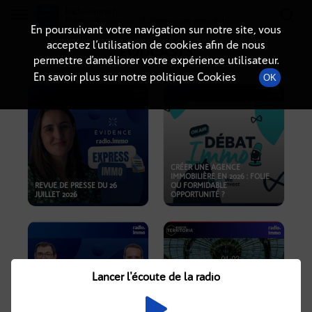
Radio-immo.fr
Premiere webradio d'information immobiliere
En poursuivant votre navigation sur notre site, vous
acceptez l’utilisation de cookies afin de nous
PODCASTS
permettre d’améliorer votre expérience utilisateur.
En savoir plus sur notre politique Cookies
OK
CRÉER UNE AGENCE
IMMOBILIÈRE EN 2026 : FOLIE
REVUE DE PRESSE DU 26
OU FORMIDABLE
JUILLET 2026
OPPORTUNITÉ ?
Lancer l'écoute de la radio
CRISE IMMOBILIÈRE, PRIX EN
BAISSE, NOUVELLES