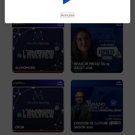
OPPORTUNITÉS… ET SI LE BON
PLAN SE TROUVAIT LÀ OÙ ON
EMISSION SPÉCIALE SIBCA
NE REGARDE PAS ASSEZ ?
2026
Annuler
REVUE DE PRESSE DU 19
ALOHOMORA
JUILLET 2026
EMISSION DE CLÔTURE DE LA
OKOA
SAISON 2026