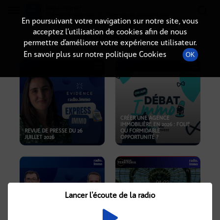
Radio-immo.fr
Premiere webradio d'information immobiliere
En poursuivant votre navigation sur notre site, vous
acceptez l’utilisation de cookies afin de nous
PODCASTS
permettre d’améliorer votre expérience utilisateur.
En savoir plus sur notre politique Cookies
OK
CRÉER UNE AGENCE
IMMOBILIÈRE EN 2026 : FOLIE
REVUE DE PRESSE DU 26
OU FORMIDABLE
JUILLET 2026
OPPORTUNITÉ ?
Lancer l'écoute de la radio
CRISE IMMOBILIÈRE, PRIX EN
BAISSE, NOUVELLES