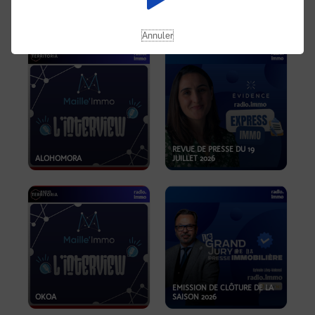
OPPORTUNITÉS… ET SI LE BON
PLAN SE TROUVAIT LÀ OÙ ON
EMISSION SPÉCIALE SIBCA
NE REGARDE PAS ASSEZ ?
2026
Annuler
REVUE DE PRESSE DU 19
ALOHOMORA
JUILLET 2026
EMISSION DE CLÔTURE DE LA
OKOA
SAISON 2026