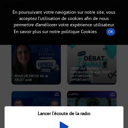
Radio-immo.fr
Premiere webradio d'information immobiliere
En poursuivant votre navigation sur notre site, vous
acceptez l’utilisation de cookies afin de nous
PODCASTS
permettre d’améliorer votre expérience utilisateur.
En savoir plus sur notre politique Cookies
OK
CRÉER UNE AGENCE
IMMOBILIÈRE EN 2026 : FOLIE
REVUE DE PRESSE DU 26
OU FORMIDABLE
JUILLET 2026
OPPORTUNITÉ ?
Lancer l'écoute de la radio
CRISE IMMOBILIÈRE, PRIX EN
BAISSE, NOUVELLES