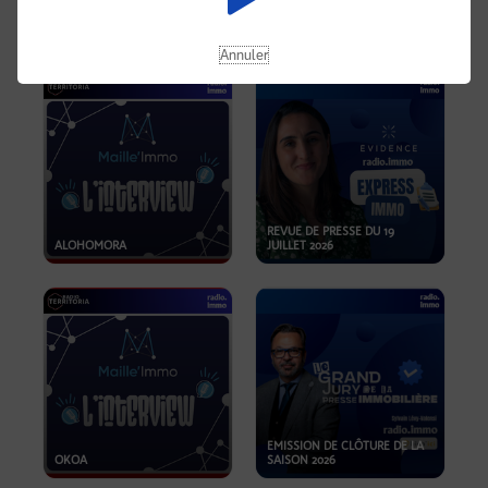
OPPORTUNITÉS… ET SI LE BON
PLAN SE TROUVAIT LÀ OÙ ON
EMISSION SPÉCIALE SIBCA
NE REGARDE PAS ASSEZ ?
2026
Annuler
REVUE DE PRESSE DU 19
ALOHOMORA
JUILLET 2026
EMISSION DE CLÔTURE DE LA
OKOA
SAISON 2026