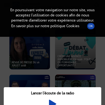
Radio-immo.fr
Premiere webradio d'information immobiliere
En poursuivant votre navigation sur notre site, vous
acceptez l’utilisation de cookies afin de nous
PODCASTS
permettre d’améliorer votre expérience utilisateur.
En savoir plus sur notre politique Cookies
OK
CRÉER UNE AGENCE
IMMOBILIÈRE EN 2026 : FOLIE
REVUE DE PRESSE DU 26
OU FORMIDABLE
JUILLET 2026
OPPORTUNITÉ ?
Lancer l'écoute de la radio
CRISE IMMOBILIÈRE, PRIX EN
BAISSE, NOUVELLES