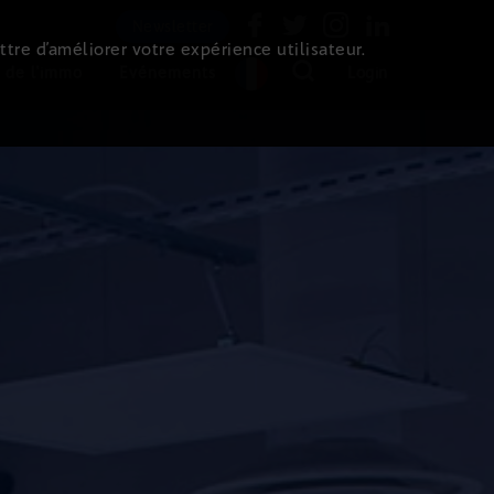
Newsletter
ttre d’améliorer votre expérience utilisateur.
 de l'immo
Evénements
Login