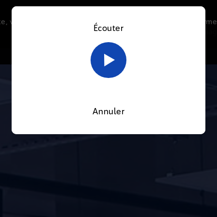
e, vous acceptez l’utilisation de cookies afin de nous perme
Écouter
Le direct
Thématiques
La radio
Le mag
En savoir plus sur notre politique Cookies
OK
Annuler