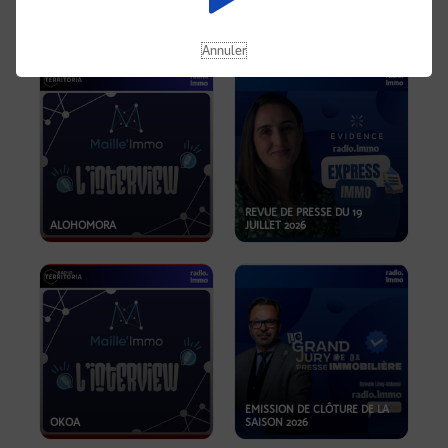
OPPORTUNITÉS… ET SI LE BON
PLAN SE TROUVAIT LÀ OÙ ON
EMISSION SPÉCIALE SIBCA
NE REGARDE PAS ASSEZ ?
2026
Annuler
REVUE DE PRESSE DU 19
ALOHOMORA
JUILLET 2026
EMISSION DE CLÔTURE DE LA
OKOA
SAISON 2026