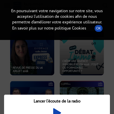
Radio-immo.fr
Premiere webradio d'information immobiliere
En poursuivant votre navigation sur notre site, vous
acceptez l’utilisation de cookies afin de nous
PODCASTS
permettre d’améliorer votre expérience utilisateur.
En savoir plus sur notre politique Cookies
OK
CRÉER UNE AGENCE
IMMOBILIÈRE EN 2026 : FOLIE
REVUE DE PRESSE DU 26
OU FORMIDABLE
JUILLET 2026
OPPORTUNITÉ ?
Lancer l'écoute de la radio
CRISE IMMOBILIÈRE, PRIX EN
BAISSE, NOUVELLES