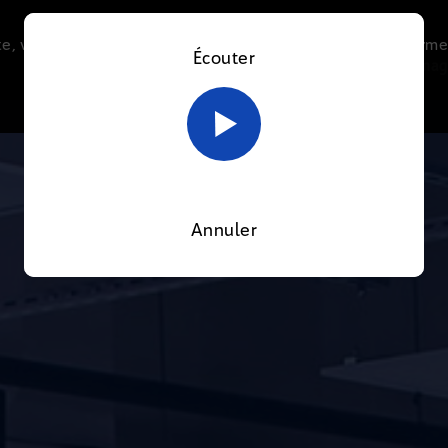
e, vous acceptez l’utilisation de cookies afin de nous perme
Écouter
Le direct
Thématiques
La radio
Le mag
En savoir plus sur notre politique Cookies
OK
Annuler