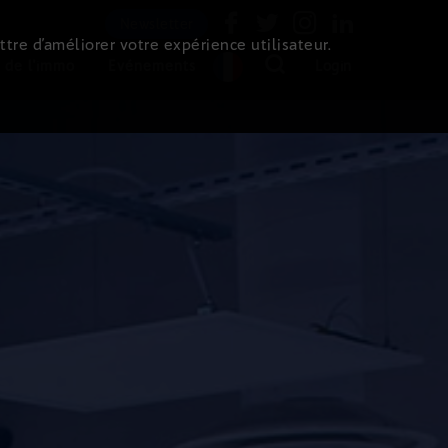
Newsletter
ttre d’améliorer votre expérience utilisateur.
 de l'immo
Evénements
Login