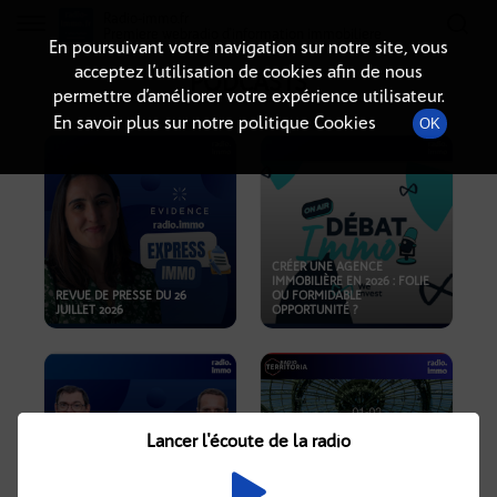
Radio-immo.fr
Premiere webradio d'information immobiliere
En poursuivant votre navigation sur notre site, vous
acceptez l’utilisation de cookies afin de nous
PODCASTS
permettre d’améliorer votre expérience utilisateur.
En savoir plus sur notre politique Cookies
OK
CRÉER UNE AGENCE
IMMOBILIÈRE EN 2026 : FOLIE
REVUE DE PRESSE DU 26
OU FORMIDABLE
JUILLET 2026
OPPORTUNITÉ ?
Lancer l'écoute de la radio
CRISE IMMOBILIÈRE, PRIX EN
BAISSE, NOUVELLES