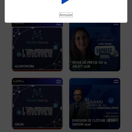
OPPORTUNITÉS… ET SI LE BON
PLAN SE TROUVAIT LÀ OÙ ON
EMISSION SPÉCIALE SIBCA
NE REGARDE PAS ASSEZ ?
2026
Annuler
REVUE DE PRESSE DU 19
ALOHOMORA
JUILLET 2026
EMISSION DE CLÔTURE DE LA
OKOA
SAISON 2026