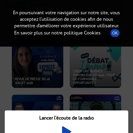
Radio-immo.fr
Premiere webradio d'information immobiliere
En poursuivant votre navigation sur notre site, vous
acceptez l’utilisation de cookies afin de nous
PODCASTS
permettre d’améliorer votre expérience utilisateur.
En savoir plus sur notre politique Cookies
OK
CRÉER UNE AGENCE
IMMOBILIÈRE EN 2026 : FOLIE
REVUE DE PRESSE DU 26
OU FORMIDABLE
JUILLET 2026
OPPORTUNITÉ ?
Lancer l'écoute de la radio
CRISE IMMOBILIÈRE, PRIX EN
BAISSE, NOUVELLES