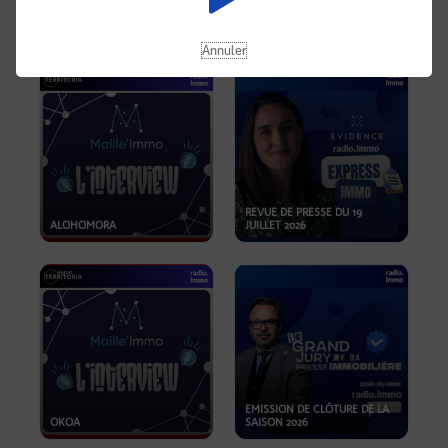
OPPORTUNITÉS… ET SI LE BON
PLAN SE TROUVAIT LÀ OÙ ON
EMISSION SPÉCIALE SIBCA
NE REGARDE PAS ASSEZ ?
2026
Annuler
REVUE DE PRESSE DU 19
ALOHOMORA
JUILLET 2026
EMISSION DE CLÔTURE DE LA
OKOA
SAISON 2026