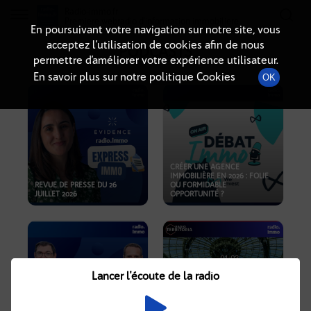
Radio-immo.fr
Premiere webradio d'information immobiliere
En poursuivant votre navigation sur notre site, vous
acceptez l’utilisation de cookies afin de nous
PODCASTS
permettre d’améliorer votre expérience utilisateur.
En savoir plus sur notre politique Cookies
OK
CRÉER UNE AGENCE
IMMOBILIÈRE EN 2026 : FOLIE
REVUE DE PRESSE DU 26
OU FORMIDABLE
JUILLET 2026
OPPORTUNITÉ ?
Lancer l'écoute de la radio
CRISE IMMOBILIÈRE, PRIX EN
BAISSE, NOUVELLES