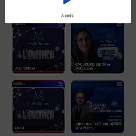
OPPORTUNITÉS… ET SI LE BON
PLAN SE TROUVAIT LÀ OÙ ON
EMISSION SPÉCIALE SIBCA
NE REGARDE PAS ASSEZ ?
2026
Annuler
REVUE DE PRESSE DU 19
ALOHOMORA
JUILLET 2026
EMISSION DE CLÔTURE DE LA
OKOA
SAISON 2026