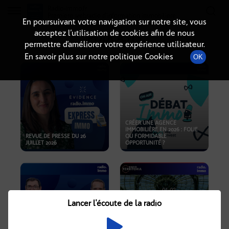
Radio-immo.fr
Premiere webradio d'information immobiliere
En poursuivant votre navigation sur notre site, vous
acceptez l’utilisation de cookies afin de nous
PODCASTS
permettre d’améliorer votre expérience utilisateur.
En savoir plus sur notre politique Cookies
OK
CRÉER UNE AGENCE
IMMOBILIÈRE EN 2026 : FOLIE
REVUE DE PRESSE DU 26
OU FORMIDABLE
JUILLET 2026
OPPORTUNITÉ ?
Lancer l'écoute de la radio
CRISE IMMOBILIÈRE, PRIX EN
BAISSE, NOUVELLES