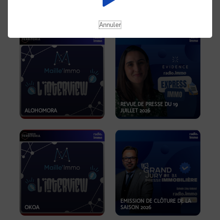
OPPORTUNITÉS… ET SI LE BON
PLAN SE TROUVAIT LÀ OÙ ON
EMISSION SPÉCIALE SIBCA
NE REGARDE PAS ASSEZ ?
2026
Annuler
REVUE DE PRESSE DU 19
ALOHOMORA
JUILLET 2026
EMISSION DE CLÔTURE DE LA
OKOA
SAISON 2026