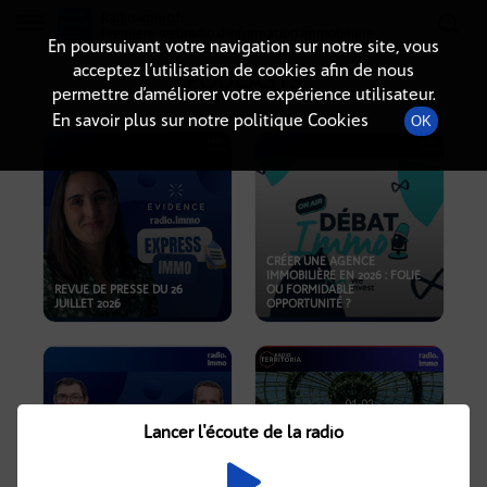
Radio-immo.fr
Premiere webradio d'information immobiliere
En poursuivant votre navigation sur notre site, vous
acceptez l’utilisation de cookies afin de nous
PODCASTS
permettre d’améliorer votre expérience utilisateur.
En savoir plus sur notre politique Cookies
OK
CRÉER UNE AGENCE
IMMOBILIÈRE EN 2026 : FOLIE
REVUE DE PRESSE DU 26
OU FORMIDABLE
JUILLET 2026
OPPORTUNITÉ ?
Lancer l'écoute de la radio
CRISE IMMOBILIÈRE, PRIX EN
BAISSE, NOUVELLES