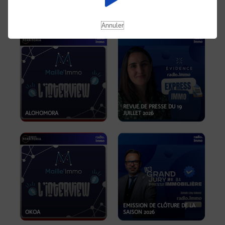
OPPORTUNITÉS… ET SI LE BON
PLAN SE TROUVAIT LÀ OÙ ON
EMISSION SPÉCIALE SIBCA
NE REGARDE PAS ASSEZ ?
2026
Annuler
REVUE DE PRESSE DU 19
ALOHOMORA
JUILLET 2026
EMISSION DE CLÔTURE DE LA
OKOA
SAISON 2026