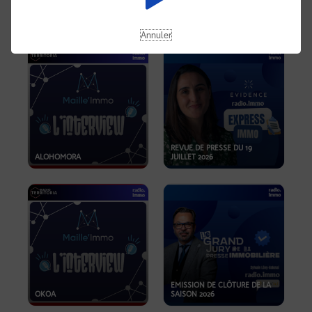
OPPORTUNITÉS… ET SI LE BON
PLAN SE TROUVAIT LÀ OÙ ON
EMISSION SPÉCIALE SIBCA
NE REGARDE PAS ASSEZ ?
2026
Annuler
REVUE DE PRESSE DU 19
ALOHOMORA
JUILLET 2026
EMISSION DE CLÔTURE DE LA
OKOA
SAISON 2026