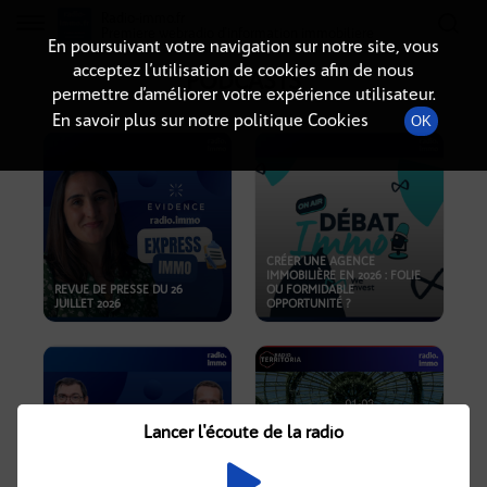
Radio-immo.fr
Premiere webradio d'information immobiliere
En poursuivant votre navigation sur notre site, vous
acceptez l’utilisation de cookies afin de nous
PODCASTS
permettre d’améliorer votre expérience utilisateur.
En savoir plus sur notre politique Cookies
OK
CRÉER UNE AGENCE
IMMOBILIÈRE EN 2026 : FOLIE
REVUE DE PRESSE DU 26
OU FORMIDABLE
JUILLET 2026
OPPORTUNITÉ ?
Lancer l'écoute de la radio
CRISE IMMOBILIÈRE, PRIX EN
BAISSE, NOUVELLES