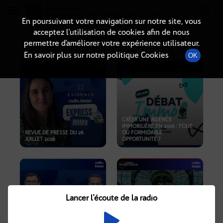
Radio-immo.fr
Premiere webradio d'information immobiliere
En poursuivant votre navigation sur notre site, vous
acceptez l’utilisation de cookies afin de nous
PODCASTS
permettre d’améliorer votre expérience utilisateur.
En savoir plus sur notre politique Cookies
OK
CRÉER UNE AGENCE
IMMOBILIÈRE EN 2026 : FOLIE
REVUE DE PRESSE DU 26
OU FORMIDABLE
JUILLET 2026
OPPORTUNITÉ ?
Lancer l'écoute de la radio
CRISE IMMOBILIÈRE, PRIX EN
BAISSE, NOUVELLES