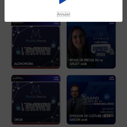
OPPORTUNITÉS… ET SI LE BON
PLAN SE TROUVAIT LÀ OÙ ON
EMISSION SPÉCIALE SIBCA
NE REGARDE PAS ASSEZ ?
2026
Annuler
REVUE DE PRESSE DU 19
ALOHOMORA
JUILLET 2026
EMISSION DE CLÔTURE DE LA
OKOA
SAISON 2026