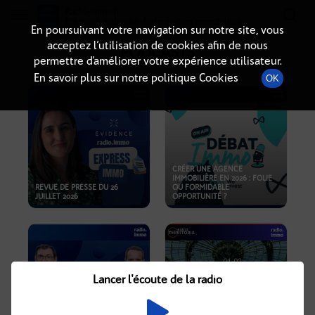
Radio-immo.fr
Premiere webradio d'information immobiliere
En poursuivant votre navigation sur notre site, vous
acceptez l’utilisation de cookies afin de nous
PODCASTS
permettre d’améliorer votre expérience utilisateur.
En savoir plus sur notre politique Cookies
OK
CRÉER UNE AGENCE
IMMOBILIÈRE EN 2026 : FOLIE
REVUE DE PRESSE DU 26
OU FORMIDABLE
JUILLET 2026
OPPORTUNITÉ ?
Lancer l'écoute de la radio
CRISE IMMOBILIÈRE, PRIX EN
BAISSE, NOUVELLES