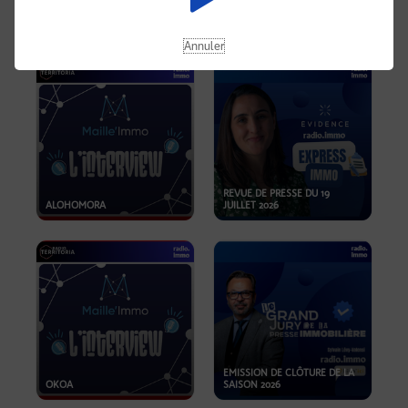
OPPORTUNITÉS… ET SI LE BON
PLAN SE TROUVAIT LÀ OÙ ON
EMISSION SPÉCIALE SIBCA
NE REGARDE PAS ASSEZ ?
2026
Annuler
REVUE DE PRESSE DU 19
ALOHOMORA
JUILLET 2026
EMISSION DE CLÔTURE DE LA
OKOA
SAISON 2026