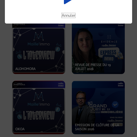
OPPORTUNITÉS… ET SI LE BON
PLAN SE TROUVAIT LÀ OÙ ON
EMISSION SPÉCIALE SIBCA
NE REGARDE PAS ASSEZ ?
2026
Annuler
REVUE DE PRESSE DU 19
ALOHOMORA
JUILLET 2026
EMISSION DE CLÔTURE DE LA
OKOA
SAISON 2026