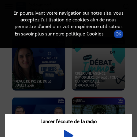
Radio-immo.fr
Premiere webradio d'information immobiliere
En poursuivant votre navigation sur notre site, vous
acceptez l’utilisation de cookies afin de nous
PODCASTS
permettre d’améliorer votre expérience utilisateur.
En savoir plus sur notre politique Cookies
OK
CRÉER UNE AGENCE
IMMOBILIÈRE EN 2026 : FOLIE
REVUE DE PRESSE DU 26
OU FORMIDABLE
JUILLET 2026
OPPORTUNITÉ ?
Lancer l'écoute de la radio
CRISE IMMOBILIÈRE, PRIX EN
BAISSE, NOUVELLES