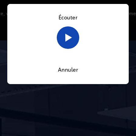
e, vous acceptez l’utilisation de cookies afin de nous perme
Écouter
Le direct
Thématiques
La radio
Le mag
En savoir plus sur notre politique Cookies
OK
Annuler