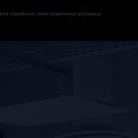
Newsletter
ttre d’améliorer votre expérience utilisateur.
 de l'immo
Evénements
Login