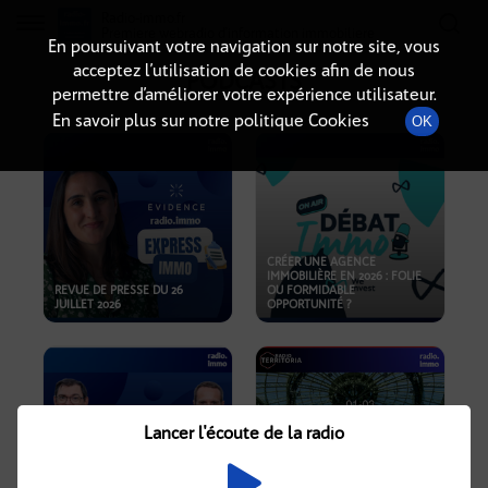
Radio-immo.fr
Premiere webradio d'information immobiliere
En poursuivant votre navigation sur notre site, vous
acceptez l’utilisation de cookies afin de nous
PODCASTS
permettre d’améliorer votre expérience utilisateur.
En savoir plus sur notre politique Cookies
OK
CRÉER UNE AGENCE
IMMOBILIÈRE EN 2026 : FOLIE
REVUE DE PRESSE DU 26
OU FORMIDABLE
JUILLET 2026
OPPORTUNITÉ ?
Lancer l'écoute de la radio
CRISE IMMOBILIÈRE, PRIX EN
BAISSE, NOUVELLES