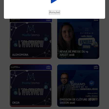
OPPORTUNITÉS… ET SI LE BON
PLAN SE TROUVAIT LÀ OÙ ON
EMISSION SPÉCIALE SIBCA
NE REGARDE PAS ASSEZ ?
2026
Annuler
REVUE DE PRESSE DU 19
ALOHOMORA
JUILLET 2026
EMISSION DE CLÔTURE DE LA
OKOA
SAISON 2026