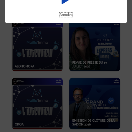
OPPORTUNITÉS… ET SI LE BON
PLAN SE TROUVAIT LÀ OÙ ON
EMISSION SPÉCIALE SIBCA
NE REGARDE PAS ASSEZ ?
2026
Annuler
REVUE DE PRESSE DU 19
ALOHOMORA
JUILLET 2026
EMISSION DE CLÔTURE DE LA
OKOA
SAISON 2026