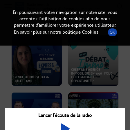
Radio-immo.fr
Premiere webradio d'information immobiliere
En poursuivant votre navigation sur notre site, vous
acceptez l’utilisation de cookies afin de nous
PODCASTS
permettre d’améliorer votre expérience utilisateur.
En savoir plus sur notre politique Cookies
OK
CRÉER UNE AGENCE
IMMOBILIÈRE EN 2026 : FOLIE
REVUE DE PRESSE DU 26
OU FORMIDABLE
JUILLET 2026
OPPORTUNITÉ ?
Lancer l'écoute de la radio
CRISE IMMOBILIÈRE, PRIX EN
BAISSE, NOUVELLES