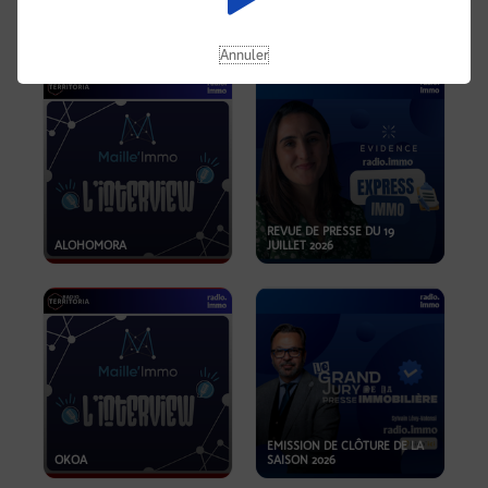
OPPORTUNITÉS… ET SI LE BON
PLAN SE TROUVAIT LÀ OÙ ON
EMISSION SPÉCIALE SIBCA
NE REGARDE PAS ASSEZ ?
2026
Annuler
REVUE DE PRESSE DU 19
ALOHOMORA
JUILLET 2026
EMISSION DE CLÔTURE DE LA
OKOA
SAISON 2026