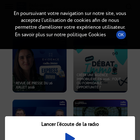
Radio-immo.fr
Premiere webradio d'information immobiliere
En poursuivant votre navigation sur notre site, vous
acceptez l’utilisation de cookies afin de nous
PODCASTS
permettre d’améliorer votre expérience utilisateur.
En savoir plus sur notre politique Cookies
OK
CRÉER UNE AGENCE
IMMOBILIÈRE EN 2026 : FOLIE
REVUE DE PRESSE DU 26
OU FORMIDABLE
JUILLET 2026
OPPORTUNITÉ ?
Lancer l'écoute de la radio
CRISE IMMOBILIÈRE, PRIX EN
BAISSE, NOUVELLES