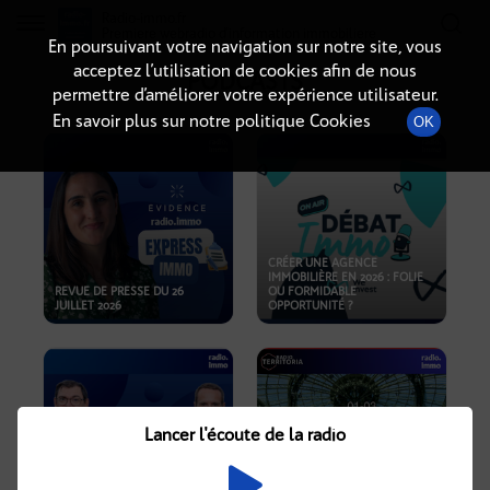
Radio-immo.fr
Premiere webradio d'information immobiliere
En poursuivant votre navigation sur notre site, vous
acceptez l’utilisation de cookies afin de nous
PODCASTS
permettre d’améliorer votre expérience utilisateur.
En savoir plus sur notre politique Cookies
OK
CRÉER UNE AGENCE
IMMOBILIÈRE EN 2026 : FOLIE
REVUE DE PRESSE DU 26
OU FORMIDABLE
JUILLET 2026
OPPORTUNITÉ ?
Lancer l'écoute de la radio
CRISE IMMOBILIÈRE, PRIX EN
BAISSE, NOUVELLES