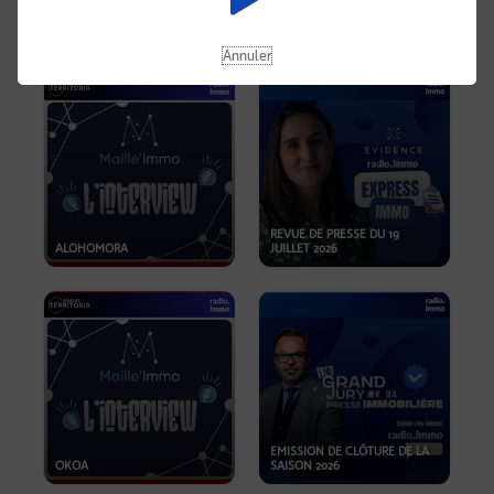
OPPORTUNITÉS… ET SI LE BON
PLAN SE TROUVAIT LÀ OÙ ON
EMISSION SPÉCIALE SIBCA
NE REGARDE PAS ASSEZ ?
2026
Annuler
REVUE DE PRESSE DU 19
ALOHOMORA
JUILLET 2026
EMISSION DE CLÔTURE DE LA
OKOA
SAISON 2026