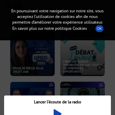
Radio-immo.fr
Premiere webradio d'information immobiliere
En poursuivant votre navigation sur notre site, vous
acceptez l’utilisation de cookies afin de nous
PODCASTS
permettre d’améliorer votre expérience utilisateur.
En savoir plus sur notre politique Cookies
OK
CRÉER UNE AGENCE
IMMOBILIÈRE EN 2026 : FOLIE
REVUE DE PRESSE DU 26
OU FORMIDABLE
JUILLET 2026
OPPORTUNITÉ ?
Lancer l'écoute de la radio
CRISE IMMOBILIÈRE, PRIX EN
BAISSE, NOUVELLES