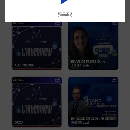
OPPORTUNITÉS… ET SI LE BON
PLAN SE TROUVAIT LÀ OÙ ON
EMISSION SPÉCIALE SIBCA
NE REGARDE PAS ASSEZ ?
2026
Annuler
REVUE DE PRESSE DU 19
ALOHOMORA
JUILLET 2026
EMISSION DE CLÔTURE DE LA
OKOA
SAISON 2026