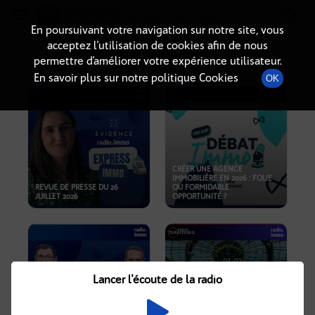
Radio-immo.fr
Premiere webradio d'information immobiliere
En poursuivant votre navigation sur notre site, vous
acceptez l’utilisation de cookies afin de nous
PODCASTS
permettre d’améliorer votre expérience utilisateur.
En savoir plus sur notre politique Cookies
OK
CRÉER UNE AGENCE
IMMOBILIÈRE EN 2026 : FOLIE
REVUE DE PRESSE DU 26
OU FORMIDABLE
JUILLET 2026
OPPORTUNITÉ ?
Lancer l'écoute de la radio
CRISE IMMOBILIÈRE, PRIX EN
BAISSE, NOUVELLES