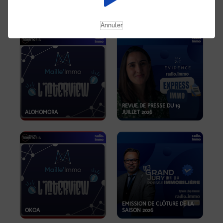
OPPORTUNITÉS… ET SI LE BON
PLAN SE TROUVAIT LÀ OÙ ON
EMISSION SPÉCIALE SIBCA
NE REGARDE PAS ASSEZ ?
2026
Annuler
REVUE DE PRESSE DU 19
ALOHOMORA
JUILLET 2026
EMISSION DE CLÔTURE DE LA
OKOA
SAISON 2026