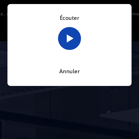
e, vous acceptez l’utilisation de cookies afin de nous perme
Écouter
Le direct
Thématiques
La radio
Le mag
En savoir plus sur notre politique Cookies
OK
Annuler