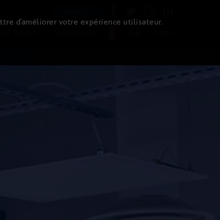
Newsletter
ttre d’améliorer votre expérience utilisateur.
 de l'immo
Evénements
Login