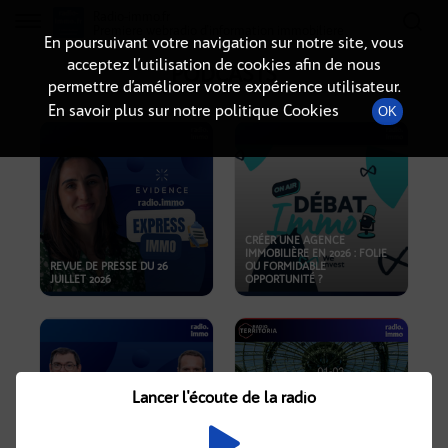
Radio-immo.fr
Premiere webradio d'information immobiliere
En poursuivant votre navigation sur notre site, vous
acceptez l’utilisation de cookies afin de nous
PODCASTS
permettre d’améliorer votre expérience utilisateur.
En savoir plus sur notre politique Cookies
OK
CRÉER UNE AGENCE
IMMOBILIÈRE EN 2026 : FOLIE
REVUE DE PRESSE DU 26
OU FORMIDABLE
JUILLET 2026
OPPORTUNITÉ ?
Lancer l'écoute de la radio
CRISE IMMOBILIÈRE, PRIX EN
BAISSE, NOUVELLES