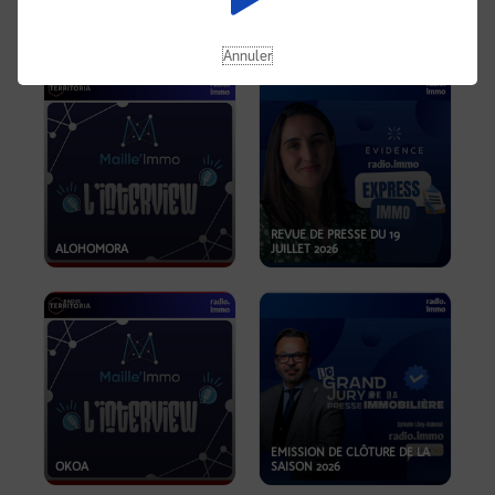
OPPORTUNITÉS… ET SI LE BON
PLAN SE TROUVAIT LÀ OÙ ON
EMISSION SPÉCIALE SIBCA
NE REGARDE PAS ASSEZ ?
2026
Annuler
REVUE DE PRESSE DU 19
ALOHOMORA
JUILLET 2026
EMISSION DE CLÔTURE DE LA
OKOA
SAISON 2026