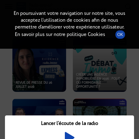
Radio-immo.fr
Premiere webradio d'information immobiliere
En poursuivant votre navigation sur notre site, vous
acceptez l’utilisation de cookies afin de nous
PODCASTS
permettre d’améliorer votre expérience utilisateur.
En savoir plus sur notre politique Cookies
OK
CRÉER UNE AGENCE
IMMOBILIÈRE EN 2026 : FOLIE
REVUE DE PRESSE DU 26
OU FORMIDABLE
JUILLET 2026
OPPORTUNITÉ ?
Lancer l'écoute de la radio
CRISE IMMOBILIÈRE, PRIX EN
BAISSE, NOUVELLES