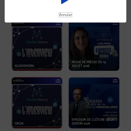
OPPORTUNITÉS… ET SI LE BON
PLAN SE TROUVAIT LÀ OÙ ON
EMISSION SPÉCIALE SIBCA
NE REGARDE PAS ASSEZ ?
2026
Annuler
REVUE DE PRESSE DU 19
ALOHOMORA
JUILLET 2026
EMISSION DE CLÔTURE DE LA
OKOA
SAISON 2026