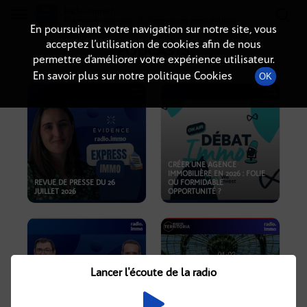
Radio-immo.fr
Premiere webradio d'information immobiliere
En poursuivant votre navigation sur notre site, vous
acceptez l’utilisation de cookies afin de nous
PODCASTS
permettre d’améliorer votre expérience utilisateur.
En savoir plus sur notre politique Cookies
OK
CRÉER UNE AGENCE
IMMOBILIÈRE EN 2026 : FOLIE
REVUE DE PRESSE DU 26
OU FORMIDABLE
JUILLET 2026
OPPORTUNITÉ ?
Lancer l'écoute de la radio
CRISE IMMOBILIÈRE, PRIX EN
BAISSE, NOUVELLES