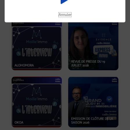
OPPORTUNITÉS… ET SI LE BON
PLAN SE TROUVAIT LÀ OÙ ON
EMISSION SPÉCIALE SIBCA
NE REGARDE PAS ASSEZ ?
2026
Annuler
REVUE DE PRESSE DU 19
ALOHOMORA
JUILLET 2026
EMISSION DE CLÔTURE DE LA
OKOA
SAISON 2026