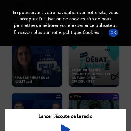
Radio-immo.fr
Premiere webradio d'information immobiliere
En poursuivant votre navigation sur notre site, vous
acceptez l’utilisation de cookies afin de nous
PODCASTS
permettre d’améliorer votre expérience utilisateur.
En savoir plus sur notre politique Cookies
OK
CRÉER UNE AGENCE
IMMOBILIÈRE EN 2026 : FOLIE
REVUE DE PRESSE DU 26
OU FORMIDABLE
JUILLET 2026
OPPORTUNITÉ ?
Lancer l'écoute de la radio
CRISE IMMOBILIÈRE, PRIX EN
BAISSE, NOUVELLES