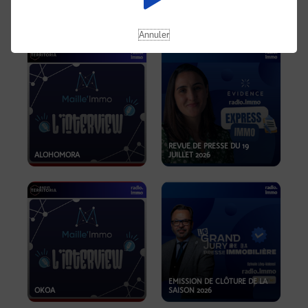
OPPORTUNITÉS… ET SI LE BON
PLAN SE TROUVAIT LÀ OÙ ON
EMISSION SPÉCIALE SIBCA
NE REGARDE PAS ASSEZ ?
2026
Annuler
REVUE DE PRESSE DU 19
ALOHOMORA
JUILLET 2026
EMISSION DE CLÔTURE DE LA
OKOA
SAISON 2026