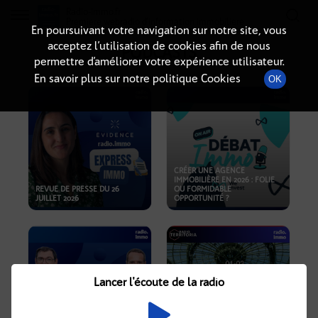
Radio-immo.fr
Premiere webradio d'information immobiliere
En poursuivant votre navigation sur notre site, vous
acceptez l’utilisation de cookies afin de nous
PODCASTS
permettre d’améliorer votre expérience utilisateur.
En savoir plus sur notre politique Cookies
OK
CRÉER UNE AGENCE
IMMOBILIÈRE EN 2026 : FOLIE
REVUE DE PRESSE DU 26
OU FORMIDABLE
JUILLET 2026
OPPORTUNITÉ ?
Lancer l'écoute de la radio
CRISE IMMOBILIÈRE, PRIX EN
BAISSE, NOUVELLES