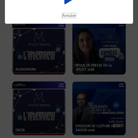
OPPORTUNITÉS… ET SI LE BON
PLAN SE TROUVAIT LÀ OÙ ON
EMISSION SPÉCIALE SIBCA
NE REGARDE PAS ASSEZ ?
2026
Annuler
REVUE DE PRESSE DU 19
ALOHOMORA
JUILLET 2026
EMISSION DE CLÔTURE DE LA
OKOA
SAISON 2026