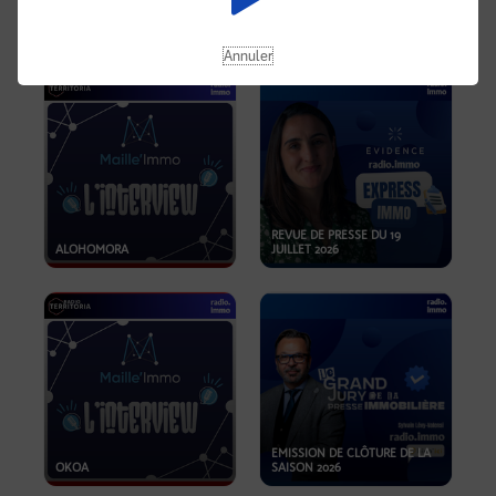
OPPORTUNITÉS… ET SI LE BON
PLAN SE TROUVAIT LÀ OÙ ON
EMISSION SPÉCIALE SIBCA
NE REGARDE PAS ASSEZ ?
2026
Annuler
REVUE DE PRESSE DU 19
ALOHOMORA
JUILLET 2026
EMISSION DE CLÔTURE DE LA
OKOA
SAISON 2026