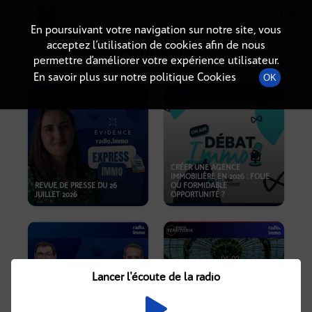
Radio-immo.fr
Premiere webradio d'information immobiliere
En poursuivant votre navigation sur notre site, vous
acceptez l’utilisation de cookies afin de nous
PODCASTS
permettre d’améliorer votre expérience utilisateur.
En savoir plus sur notre politique Cookies
OK
CRÉER UNE AGENCE
IMMOBILIÈRE EN 2026 : FOLIE
REVUE DE PRESSE DU 26
OU FORMIDABLE
JUILLET 2026
OPPORTUNITÉ ?
Lancer l'écoute de la radio
CRISE IMMOBILIÈRE, PRIX EN
BAISSE, NOUVELLES