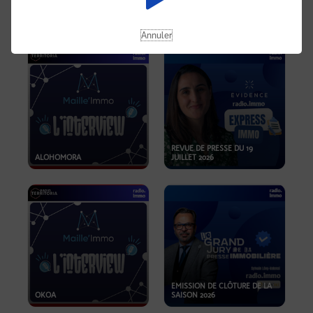
OPPORTUNITÉS… ET SI LE BON
PLAN SE TROUVAIT LÀ OÙ ON
EMISSION SPÉCIALE SIBCA
NE REGARDE PAS ASSEZ ?
2026
Annuler
REVUE DE PRESSE DU 19
ALOHOMORA
JUILLET 2026
EMISSION DE CLÔTURE DE LA
OKOA
SAISON 2026