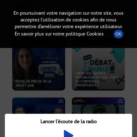
Radio-immo.fr
Premiere webradio d'information immobiliere
En poursuivant votre navigation sur notre site, vous
acceptez l’utilisation de cookies afin de nous
PODCASTS
permettre d’améliorer votre expérience utilisateur.
En savoir plus sur notre politique Cookies
OK
CRÉER UNE AGENCE
IMMOBILIÈRE EN 2026 : FOLIE
REVUE DE PRESSE DU 26
OU FORMIDABLE
JUILLET 2026
OPPORTUNITÉ ?
Lancer l'écoute de la radio
CRISE IMMOBILIÈRE, PRIX EN
BAISSE, NOUVELLES