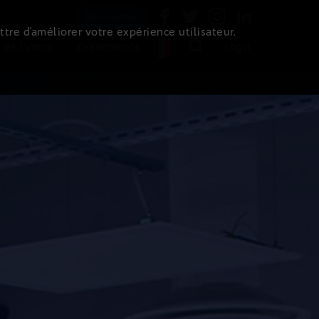
Newsletter
ttre d’améliorer votre expérience utilisateur.
 de l'immo
Evénements
Login