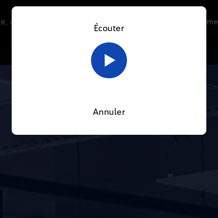
e, vous acceptez l’utilisation de cookies afin de nous perme
Écouter
Le direct
Thématiques
La radio
Le mag
En savoir plus sur notre politique Cookies
OK
Annuler