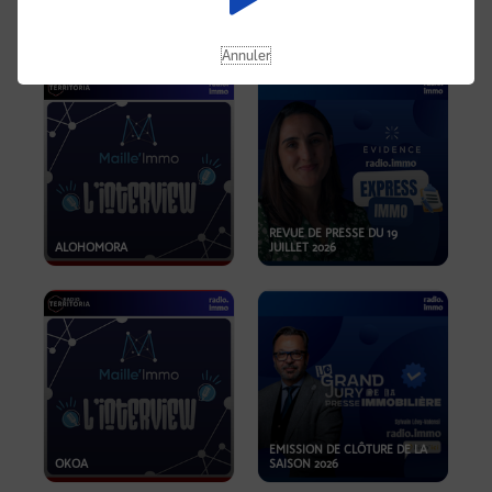
OPPORTUNITÉS… ET SI LE BON
PLAN SE TROUVAIT LÀ OÙ ON
EMISSION SPÉCIALE SIBCA
NE REGARDE PAS ASSEZ ?
2026
Annuler
REVUE DE PRESSE DU 19
ALOHOMORA
JUILLET 2026
EMISSION DE CLÔTURE DE LA
OKOA
SAISON 2026