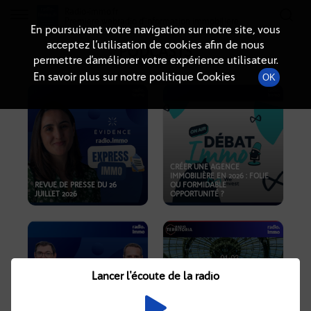
Radio-immo.fr
Premiere webradio d'information immobiliere
En poursuivant votre navigation sur notre site, vous
acceptez l’utilisation de cookies afin de nous
PODCASTS
permettre d’améliorer votre expérience utilisateur.
En savoir plus sur notre politique Cookies
OK
CRÉER UNE AGENCE
IMMOBILIÈRE EN 2026 : FOLIE
REVUE DE PRESSE DU 26
OU FORMIDABLE
JUILLET 2026
OPPORTUNITÉ ?
Lancer l'écoute de la radio
CRISE IMMOBILIÈRE, PRIX EN
BAISSE, NOUVELLES