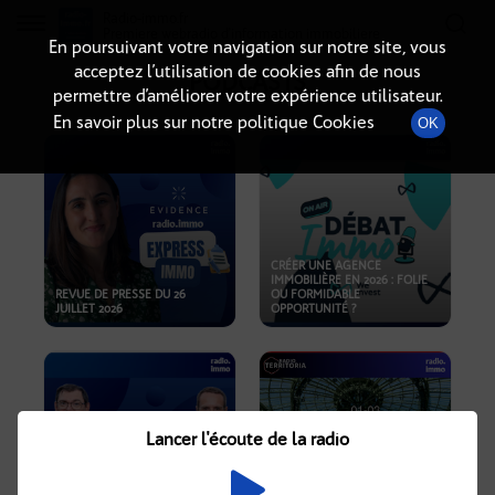
Radio-immo.fr
Premiere webradio d'information immobiliere
En poursuivant votre navigation sur notre site, vous
acceptez l’utilisation de cookies afin de nous
PODCASTS
permettre d’améliorer votre expérience utilisateur.
En savoir plus sur notre politique Cookies
OK
CRÉER UNE AGENCE
IMMOBILIÈRE EN 2026 : FOLIE
REVUE DE PRESSE DU 26
OU FORMIDABLE
JUILLET 2026
OPPORTUNITÉ ?
Lancer l'écoute de la radio
CRISE IMMOBILIÈRE, PRIX EN
BAISSE, NOUVELLES