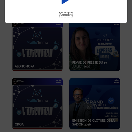
OPPORTUNITÉS… ET SI LE BON
PLAN SE TROUVAIT LÀ OÙ ON
EMISSION SPÉCIALE SIBCA
NE REGARDE PAS ASSEZ ?
2026
Annuler
REVUE DE PRESSE DU 19
ALOHOMORA
JUILLET 2026
EMISSION DE CLÔTURE DE LA
OKOA
SAISON 2026