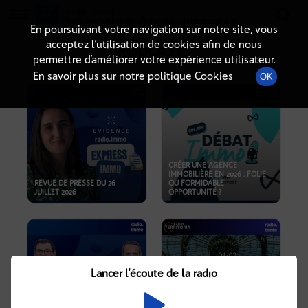
Radio-immo.fr
Premiere webradio d'information immobiliere
En poursuivant votre navigation sur notre site, vous
acceptez l’utilisation de cookies afin de nous
PODCASTS
permettre d’améliorer votre expérience utilisateur.
En savoir plus sur notre politique Cookies
OK
CRÉER UNE AGENCE
IMMOBILIÈRE EN 2026 : FOLIE
REVUE DE PRESSE DU 26
OU FORMIDABLE
JUILLET 2026
OPPORTUNITÉ ?
Lancer l'écoute de la radio
CRISE IMMOBILIÈRE, PRIX EN
BAISSE, NOUVELLES