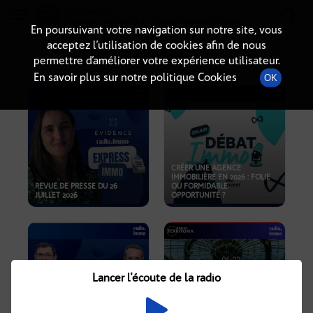
Radio-immo.fr
Premiere webradio d'information immobiliere
En poursuivant votre navigation sur notre site, vous
acceptez l’utilisation de cookies afin de nous
PODCASTS
permettre d’améliorer votre expérience utilisateur.
En savoir plus sur notre politique Cookies
OK
CRÉER UNE AGENCE
IMMOBILIÈRE EN 2026 : FOLIE
REVUE DE PRESSE DU 26
OU FORMIDABLE
JUILLET 2026
OPPORTUNITÉ ?
Lancer l'écoute de la radio
CRISE IMMOBILIÈRE, PRIX EN
BAISSE, NOUVELLES