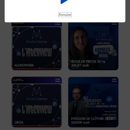
OPPORTUNITÉS… ET SI LE BON
PLAN SE TROUVAIT LÀ OÙ ON
EMISSION SPÉCIALE SIBCA
NE REGARDE PAS ASSEZ ?
2026
Annuler
REVUE DE PRESSE DU 19
ALOHOMORA
JUILLET 2026
EMISSION DE CLÔTURE DE LA
OKOA
SAISON 2026