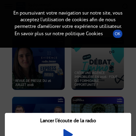
Radio-immo.fr
Premiere webradio d'information immobiliere
En poursuivant votre navigation sur notre site, vous
acceptez l’utilisation de cookies afin de nous
PODCASTS
permettre d’améliorer votre expérience utilisateur.
En savoir plus sur notre politique Cookies
OK
CRÉER UNE AGENCE
IMMOBILIÈRE EN 2026 : FOLIE
REVUE DE PRESSE DU 26
OU FORMIDABLE
JUILLET 2026
OPPORTUNITÉ ?
Lancer l'écoute de la radio
CRISE IMMOBILIÈRE, PRIX EN
BAISSE, NOUVELLES