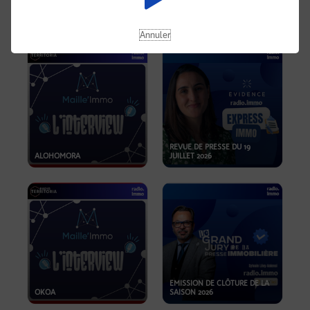
OPPORTUNITÉS… ET SI LE BON
PLAN SE TROUVAIT LÀ OÙ ON
EMISSION SPÉCIALE SIBCA
NE REGARDE PAS ASSEZ ?
2026
Annuler
REVUE DE PRESSE DU 19
ALOHOMORA
JUILLET 2026
EMISSION DE CLÔTURE DE LA
OKOA
SAISON 2026