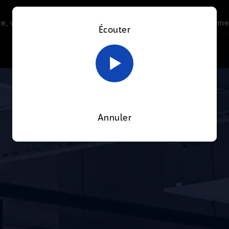
e, vous acceptez l’utilisation de cookies afin de nous perme
Écouter
Le direct
Thématiques
La radio
Le mag
En savoir plus sur notre politique Cookies
OK
Annuler