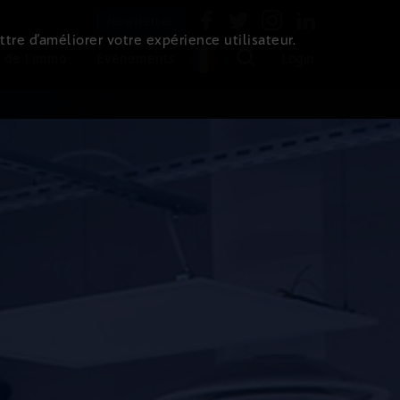
Newsletter
ttre d’améliorer votre expérience utilisateur.
 de l'immo
Evénements
Login