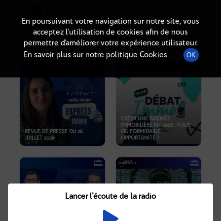
Radio-immo.fr
Premiere webradio d'information immobiliere
En poursuivant votre navigation sur notre site, vous
acceptez l’utilisation de cookies afin de nous
PODCASTS
permettre d’améliorer votre expérience utilisateur.
En savoir plus sur notre politique Cookies
OK
CRÉER UNE AGENCE
IMMOBILIÈRE EN 2026 : FOLIE
REVUE DE PRESSE DU 26
OU FORMIDABLE
JUILLET 2026
OPPORTUNITÉ ?
Lancer l'écoute de la radio
CRISE IMMOBILIÈRE, PRIX EN
BAISSE, NOUVELLES