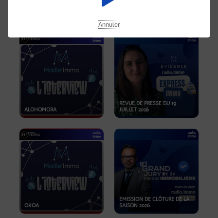
OPPORTUNITÉS… ET SI LE BON
PLAN SE TROUVAIT LÀ OÙ ON
EMISSION SPÉCIALE SIBCA
NE REGARDE PAS ASSEZ ?
2026
Annuler
REVUE DE PRESSE DU 19
ALOHOMORA
JUILLET 2026
EMISSION DE CLÔTURE DE LA
OKOA
SAISON 2026