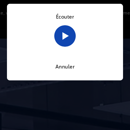
e, vous acceptez l’utilisation de cookies afin de nous perme
Écouter
Le direct
Thématiques
La radio
Le mag
En savoir plus sur notre politique Cookies
OK
Annuler