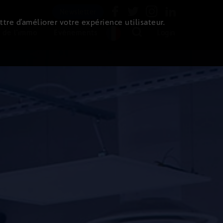
Newsletter
ttre d’améliorer votre expérience utilisateur.
 de l'immo
Evénements
Login