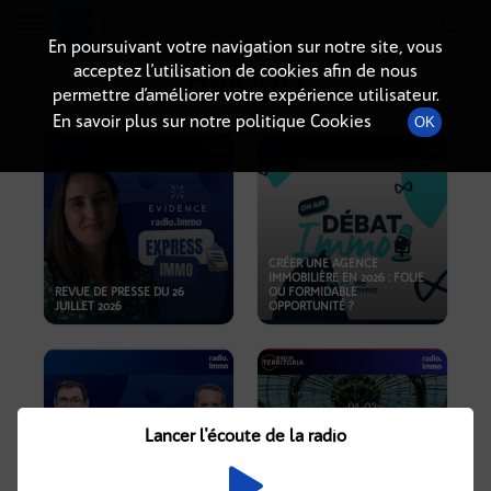
Radio-immo.fr
Premiere webradio d'information immobiliere
En poursuivant votre navigation sur notre site, vous
acceptez l’utilisation de cookies afin de nous
PODCASTS
permettre d’améliorer votre expérience utilisateur.
En savoir plus sur notre politique Cookies
OK
CRÉER UNE AGENCE
IMMOBILIÈRE EN 2026 : FOLIE
REVUE DE PRESSE DU 26
OU FORMIDABLE
JUILLET 2026
OPPORTUNITÉ ?
Lancer l'écoute de la radio
CRISE IMMOBILIÈRE, PRIX EN
BAISSE, NOUVELLES