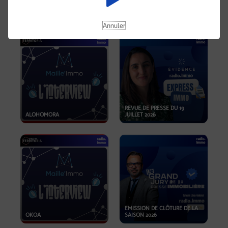
OPPORTUNITÉS… ET SI LE BON
PLAN SE TROUVAIT LÀ OÙ ON
EMISSION SPÉCIALE SIBCA
NE REGARDE PAS ASSEZ ?
2026
Annuler
REVUE DE PRESSE DU 19
ALOHOMORA
JUILLET 2026
EMISSION DE CLÔTURE DE LA
OKOA
SAISON 2026