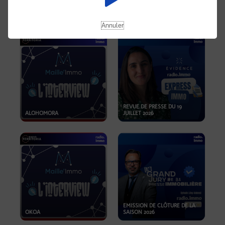
OPPORTUNITÉS… ET SI LE BON
PLAN SE TROUVAIT LÀ OÙ ON
EMISSION SPÉCIALE SIBCA
NE REGARDE PAS ASSEZ ?
2026
Annuler
REVUE DE PRESSE DU 19
ALOHOMORA
JUILLET 2026
EMISSION DE CLÔTURE DE LA
OKOA
SAISON 2026