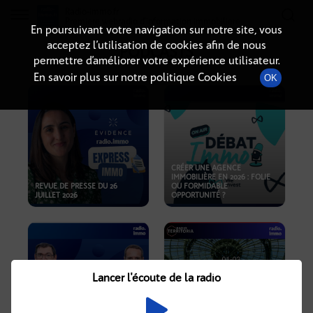
Radio-immo.fr
Premiere webradio d'information immobiliere
En poursuivant votre navigation sur notre site, vous
acceptez l’utilisation de cookies afin de nous
PODCASTS
permettre d’améliorer votre expérience utilisateur.
En savoir plus sur notre politique Cookies
OK
CRÉER UNE AGENCE
IMMOBILIÈRE EN 2026 : FOLIE
REVUE DE PRESSE DU 26
OU FORMIDABLE
JUILLET 2026
OPPORTUNITÉ ?
Lancer l'écoute de la radio
CRISE IMMOBILIÈRE, PRIX EN
BAISSE, NOUVELLES