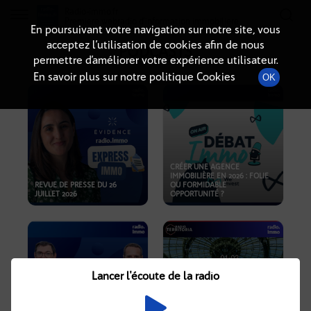
Radio-immo.fr
Premiere webradio d'information immobiliere
En poursuivant votre navigation sur notre site, vous
acceptez l’utilisation de cookies afin de nous
PODCASTS
permettre d’améliorer votre expérience utilisateur.
En savoir plus sur notre politique Cookies
OK
CRÉER UNE AGENCE
IMMOBILIÈRE EN 2026 : FOLIE
REVUE DE PRESSE DU 26
OU FORMIDABLE
JUILLET 2026
OPPORTUNITÉ ?
Lancer l'écoute de la radio
CRISE IMMOBILIÈRE, PRIX EN
BAISSE, NOUVELLES