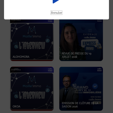
OPPORTUNITÉS… ET SI LE BON
PLAN SE TROUVAIT LÀ OÙ ON
EMISSION SPÉCIALE SIBCA
NE REGARDE PAS ASSEZ ?
2026
Annuler
REVUE DE PRESSE DU 19
ALOHOMORA
JUILLET 2026
EMISSION DE CLÔTURE DE LA
OKOA
SAISON 2026