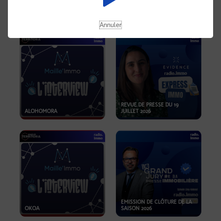
OPPORTUNITÉS… ET SI LE BON
PLAN SE TROUVAIT LÀ OÙ ON
EMISSION SPÉCIALE SIBCA
NE REGARDE PAS ASSEZ ?
2026
Annuler
REVUE DE PRESSE DU 19
ALOHOMORA
JUILLET 2026
EMISSION DE CLÔTURE DE LA
OKOA
SAISON 2026