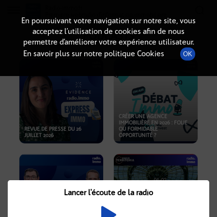
Radio-immo.fr
Premiere webradio d'information immobiliere
En poursuivant votre navigation sur notre site, vous
acceptez l’utilisation de cookies afin de nous
PODCASTS
permettre d’améliorer votre expérience utilisateur.
En savoir plus sur notre politique Cookies
OK
CRÉER UNE AGENCE
IMMOBILIÈRE EN 2026 : FOLIE
REVUE DE PRESSE DU 26
OU FORMIDABLE
JUILLET 2026
OPPORTUNITÉ ?
Lancer l'écoute de la radio
CRISE IMMOBILIÈRE, PRIX EN
BAISSE, NOUVELLES