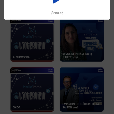
OPPORTUNITÉS… ET SI LE BON
PLAN SE TROUVAIT LÀ OÙ ON
EMISSION SPÉCIALE SIBCA
NE REGARDE PAS ASSEZ ?
2026
Annuler
REVUE DE PRESSE DU 19
ALOHOMORA
JUILLET 2026
EMISSION DE CLÔTURE DE LA
OKOA
SAISON 2026