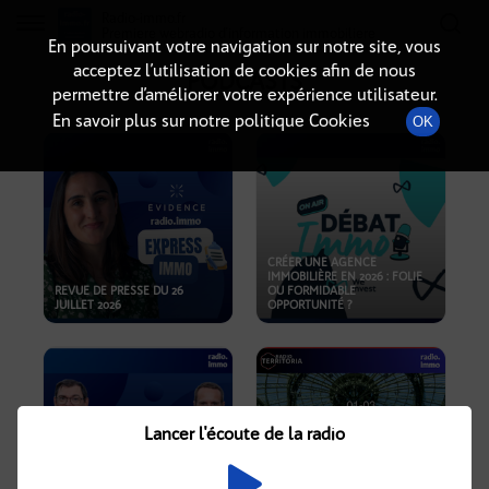
Radio-immo.fr
Premiere webradio d'information immobiliere
En poursuivant votre navigation sur notre site, vous
acceptez l’utilisation de cookies afin de nous
PODCASTS
permettre d’améliorer votre expérience utilisateur.
En savoir plus sur notre politique Cookies
OK
CRÉER UNE AGENCE
IMMOBILIÈRE EN 2026 : FOLIE
REVUE DE PRESSE DU 26
OU FORMIDABLE
JUILLET 2026
OPPORTUNITÉ ?
Lancer l'écoute de la radio
CRISE IMMOBILIÈRE, PRIX EN
BAISSE, NOUVELLES