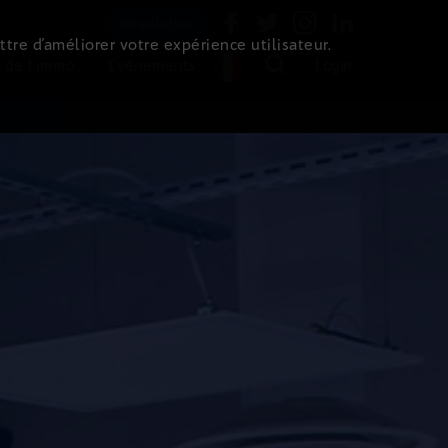
Newsletter
ttre d’améliorer votre expérience utilisateur.
 de l'immo
Evénements
Login