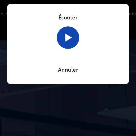
e, vous acceptez l’utilisation de cookies afin de nous perme
Écouter
Le direct
Thématiques
La radio
Le mag
En savoir plus sur notre politique Cookies
OK
Annuler