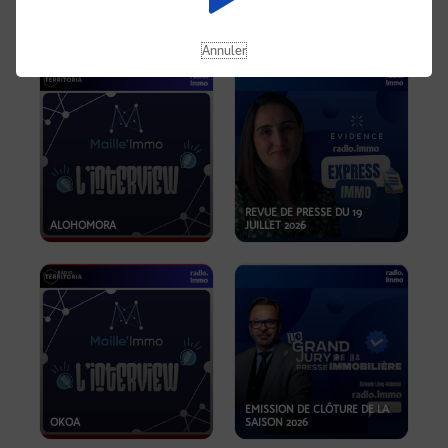
OPPORTUNITÉS… ET SI LE BON
PLAN SE TROUVAIT LÀ OÙ ON
EMISSION SPÉCIALE SIBCA
NE REGARDE PAS ASSEZ ?
2026
Annuler
REVUE DE PRESSE DU 19
ALOHOMORA
JUILLET 2026
EMISSION DE CLÔTURE DE LA
OKOA
SAISON 2026