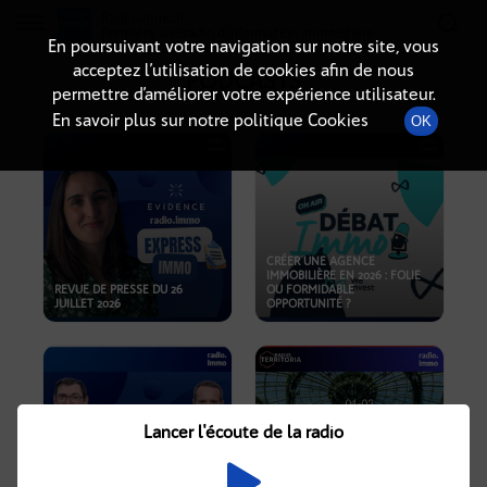
Radio-immo.fr
Premiere webradio d'information immobiliere
En poursuivant votre navigation sur notre site, vous
acceptez l’utilisation de cookies afin de nous
PODCASTS
permettre d’améliorer votre expérience utilisateur.
En savoir plus sur notre politique Cookies
OK
CRÉER UNE AGENCE
IMMOBILIÈRE EN 2026 : FOLIE
REVUE DE PRESSE DU 26
OU FORMIDABLE
JUILLET 2026
OPPORTUNITÉ ?
Lancer l'écoute de la radio
CRISE IMMOBILIÈRE, PRIX EN
BAISSE, NOUVELLES