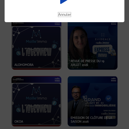
OPPORTUNITÉS… ET SI LE BON
PLAN SE TROUVAIT LÀ OÙ ON
EMISSION SPÉCIALE SIBCA
NE REGARDE PAS ASSEZ ?
2026
Annuler
REVUE DE PRESSE DU 19
ALOHOMORA
JUILLET 2026
EMISSION DE CLÔTURE DE LA
OKOA
SAISON 2026