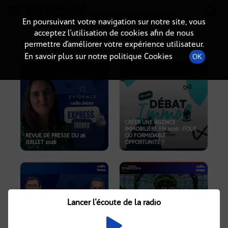
Radio-immo.fr
Premiere webradio d'information immobiliere
En poursuivant votre navigation sur notre site, vous
acceptez l’utilisation de cookies afin de nous
PODCASTS
permettre d’améliorer votre expérience utilisateur.
En savoir plus sur notre politique Cookies
OK
CRÉER UNE AGENCE
IMMOBILIÈRE EN 2026 : FOLIE
REVUE DE PRESSE DU 26
OU FORMIDABLE
JUILLET 2026
OPPORTUNITÉ ?
Lancer l'écoute de la radio
CRISE IMMOBILIÈRE, PRIX EN
BAISSE, NOUVELLES